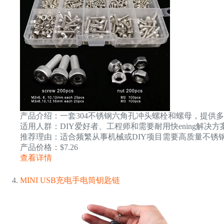
产品介绍：一套304不锈钢六角孔冲头螺栓和螺母，提供
适用人群：DIY爱好者、工程师和需要耐用快ening解决
推荐理由：适合频繁从事机械或DIY项目需要高质量不锈钢快
产品价格：$7.26
查看详情
MINI USB充电手电筒钥匙链