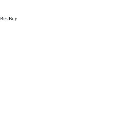
跳
至
内
BestBuy
容