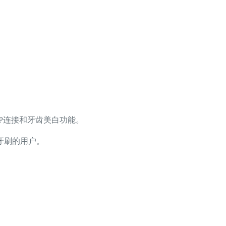
P连接和牙齿美白功能。
。
牙刷的用户。