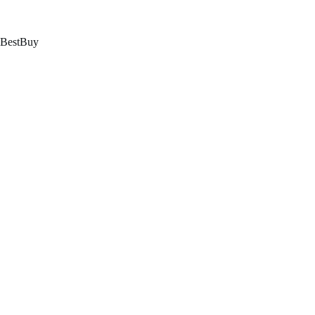
跳
至
内
BestBuy
容