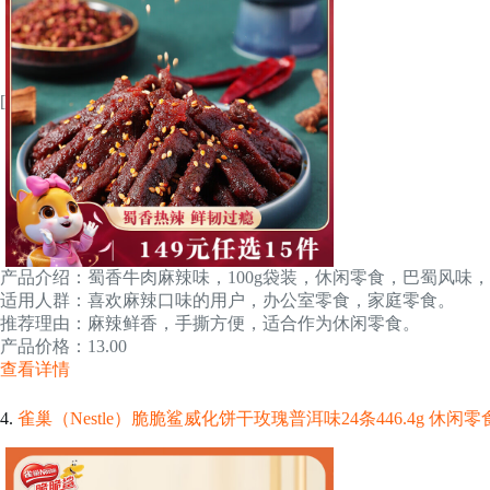
[
产品介绍：蜀香牛肉麻辣味，100g袋装，休闲零食，巴蜀风味
适用人群：喜欢麻辣口味的用户，办公室零食，家庭零食。
推荐理由：麻辣鲜香，手撕方便，适合作为休闲零食。
产品价格：13.00
查看详情
4.
雀巢（Nestle）脆脆鲨威化饼干玫瑰普洱味24条446.4g 休