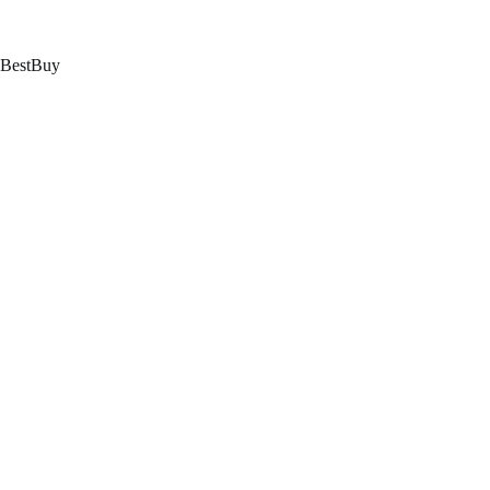
跳
至
内
BestBuy
容