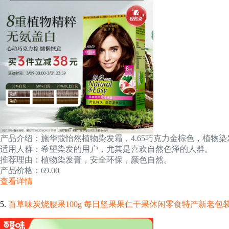
产品介绍：施华蔻怡然植物染发霜，4.65巧克力金棕色，植物
适用人群：希望染发的用户，尤其是喜欢自然色泽的人群。
推荐理由：植物染发膏，安全环保，颜色自然。
产品价格：69.00
查看详情
5.
百草味炭烧腰果100g 每日坚果果仁干果休闲零食特产新老包