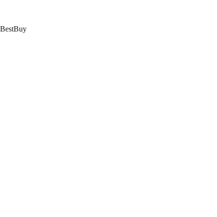
跳
至
内
BestBuy
容