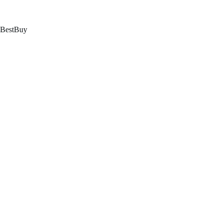
跳
至
内
BestBuy
容