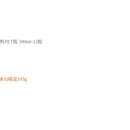
T瓶 300ml×12瓶
沁桃花105g