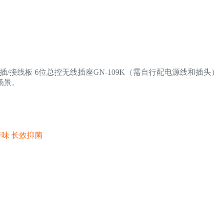
插/接线板 6位总控无线插座GN-109K（需自行配电源线和插头）
场景。
臭汗味 长效抑菌