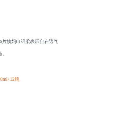
16片姨妈巾绵柔表层自在透气
验。
ml×12瓶