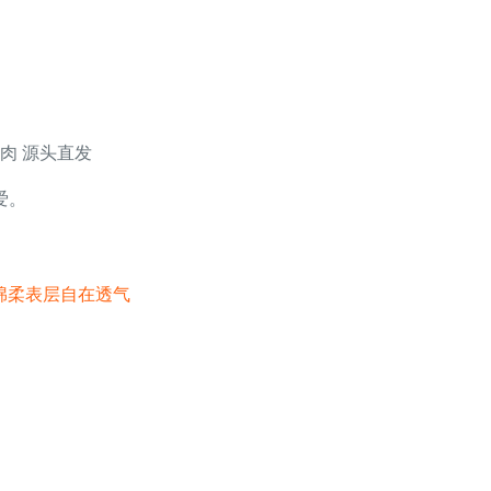
肉 源头直发
爱。
巾绵柔表层自在透气