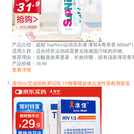
产品介绍：超能 SupNice运动洗衣液 薄荷&青草香 600ml
适用人群：适合经常运动或需要去除顽固汗味的衣物。
推荐理由：去酸臭效果显著，长效抑菌，留有清新薄荷青
产品价格：39.90
查看详情
准信hiv艾滋病检测试纸 TP梅毒螺旋体抗体性病检测套装