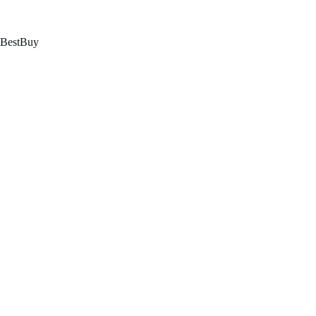
跳
至
内
BestBuy
容