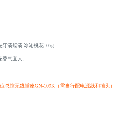
渍烟渍 冰沁桃花105g
花香气宜人。
 6位总控无线插座GN-109K（需自行配电源线和插头）