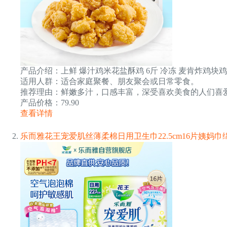
产品介绍：上鲜 爆汁鸡米花盐酥鸡 6斤 冷冻 麦肯炸鸡块鸡
适用人群：适合家庭聚餐、朋友聚会或日常零食。
推荐理由：鲜嫩多汁，口感丰富，深受喜欢美食的人们喜
产品价格：79.90
查看详情
乐而雅花王宠爱肌丝薄柔棉日用卫生巾22.5cm16片姨妈