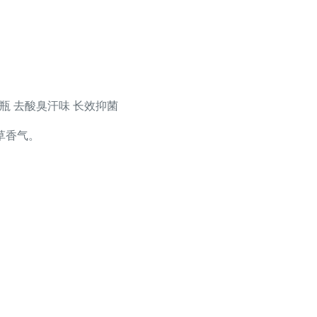
*1瓶 去酸臭汗味 长效抑菌
草香气。