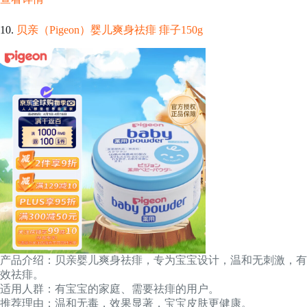
10.
贝亲（Pigeon）婴儿爽身祛痱 痱子150g
产品介绍：贝亲婴儿爽身祛痱，专为宝宝设计，温和无刺激，有
效祛痱。
适用人群：有宝宝的家庭、需要祛痱的用户。
推荐理由：温和无毒，效果显著，宝宝皮肤更健康。