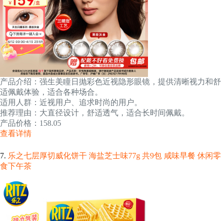
产品介绍：强生美瞳日抛彩色近视隐形眼镜，提供清晰视力和舒
适佩戴体验，适合各种场合。
适用人群：近视用户、追求时尚的用户。
推荐理由：大直径设计，舒适透气，适合长时间佩戴。
产品价格：158.05
查看详情
7.
乐之七层厚切威化饼干 海盐芝士味77g 共9包 咸味早餐 休闲零
食下午茶