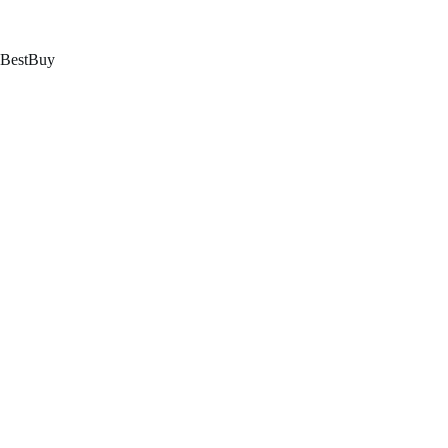
跳
至
内
BestBuy
容