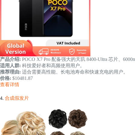
产品介绍:
POCO X7 Pro 配备强大的天玑 8400-Ultra 芯片、
适用人群:
科技爱好者和高频使用用户。
推荐理由:
适合需要高性能、长电池寿命和快速充电的用户。
价格:
$10481.87
查看详情
4.
合成假发片