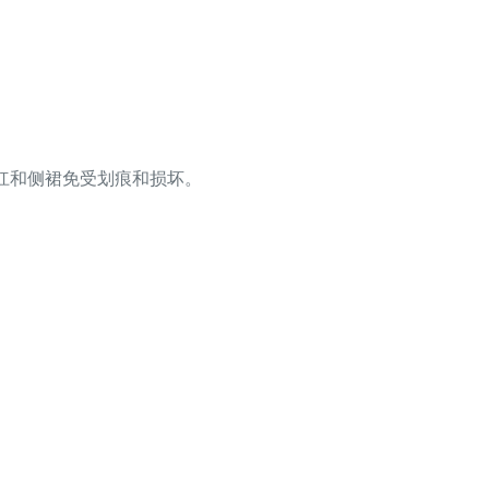
杠和侧裙免受划痕和损坏。