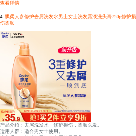
查看详情
4.
飘柔人参修护去屑洗发水男士女士洗发露液洗头膏750g修护损
伤柔顺
产品介绍：去屑洗发水，修护损伤，柔顺头发。
适用人群：适合男女士使用。