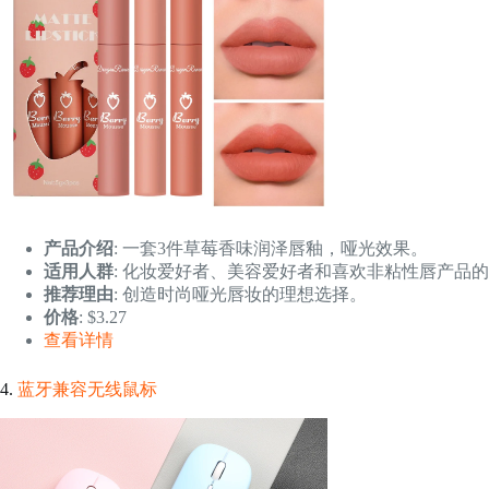
产品介绍
: 一套3件草莓香味润泽唇釉，哑光效果。
适用人群
: 化妆爱好者、美容爱好者和喜欢非粘性唇产品
推荐理由
: 创造时尚哑光唇妆的理想选择。
价格
: $3.27
查看详情
4.
蓝牙兼容无线鼠标