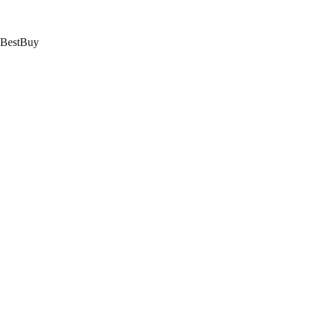
跳
至
内
BestBuy
容