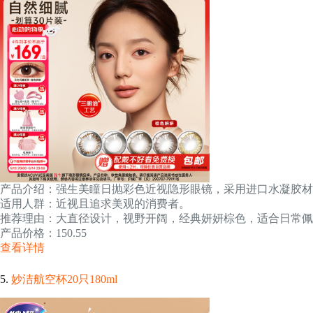
产品介绍：强生美瞳日抛彩色近视隐形眼镜，采用进口水凝胶材
适用人群：近视且追求美观的消费者。
推荐理由：大直径设计，视野开阔，经典妍妍棕色，适合日常佩
产品价格：150.55
查看详情
5.
妙洁航空杯20只180ml