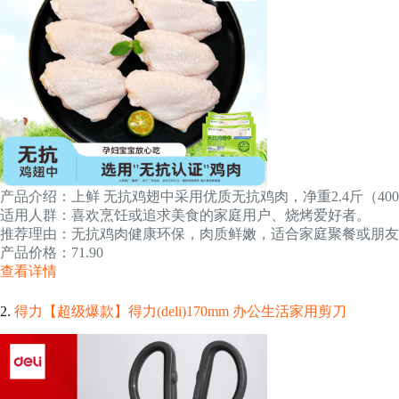
产品介绍：上鲜 无抗鸡翅中采用优质无抗鸡肉，净重2.4斤（4
适用人群：喜欢烹饪或追求美食的家庭用户、烧烤爱好者。
推荐理由：无抗鸡肉健康环保，肉质鲜嫩，适合家庭聚餐或朋友
产品价格：71.90
查看详情
2.
得力【超级爆款】得力(deli)170mm 办公生活家用剪刀