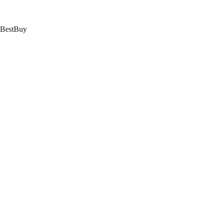
跳
至
内
BestBuy
容