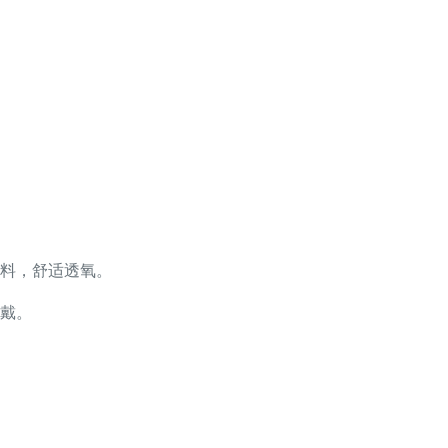
料，舒适透氧。
戴。