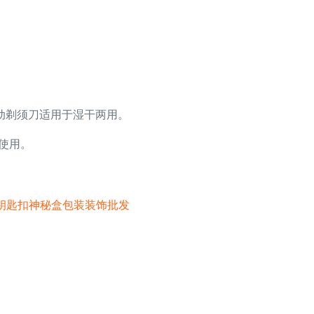
动剃须刀适用于湿干两用。
使用。
动漫钥匙扣神秘盒包装装饰批发