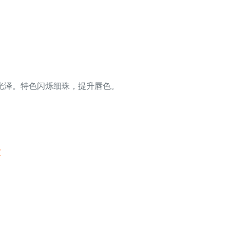
光泽。特色闪烁细珠，提升唇色。
宝