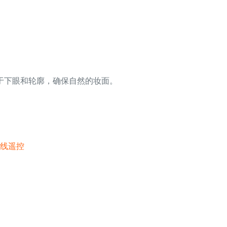
于下眼和轮廓，确保自然的妆面。
。
。
无线遥控