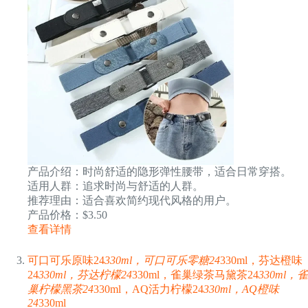
产品介绍：时尚舒适的隐形弹性腰带，适合日常穿搭。
适用人群：追求时尚与舒适的人群。
推荐理由：适合喜欢简约现代风格的用户。
产品价格：$3.50
查看详情
可口可乐原味24
330ml，可口可乐零糖24
330ml，芬达橙味
24
330ml，芬达柠檬24
330ml，雀巢绿茶马黛茶24
330ml，雀
巢柠檬黑茶24
330ml，AQ活力柠檬24
330ml，AQ橙味
24
330ml