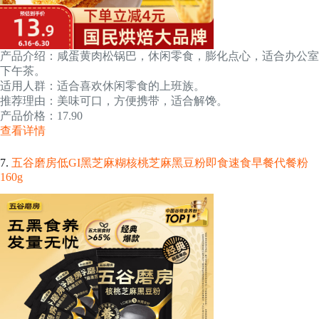
产品介绍：咸蛋黄肉松锅巴，休闲零食，膨化点心，适合办公室
下午茶。
适用人群：适合喜欢休闲零食的上班族。
推荐理由：美味可口，方便携带，适合解馋。
产品价格：17.90
查看详情
7.
五谷磨房低GI黑芝麻糊核桃芝麻黑豆粉即食速食早餐代餐粉
160g