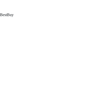
跳
至
内
BestBuy
容