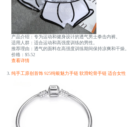
产品介绍：专为运动和健身设计的透气男士拳击内裤。
适用人群：适合运动和高强度训练的男性。
推荐理由：透气的面料在高强度训练期间保持凉爽和干燥
价格：$5.52
查看详情
纯手工原创首饰 925纯银魅力手链 软滑蛇骨手链 适合女性