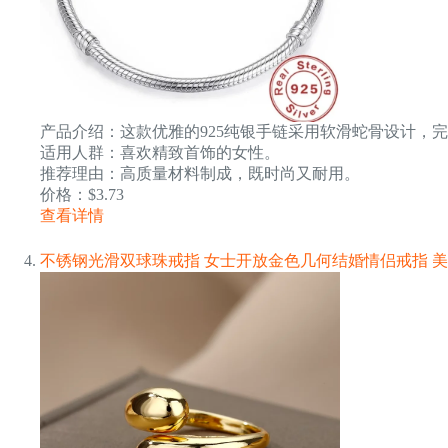
产品介绍：这款优雅的925纯银手链采用软滑蛇骨设计，
适用人群：喜欢精致首饰的女性。
推荐理由：高质量材料制成，既时尚又耐用。
价格：$3.73
查看详情
不锈钢光滑双球珠戒指 女士开放金色几何结婚情侣戒指 美