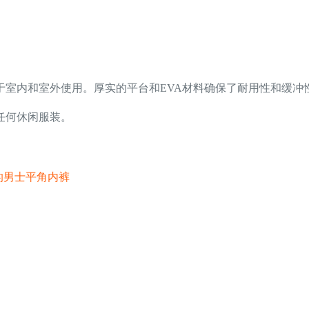
于室内和室外使用。厚实的平台和EVA材料确保了耐用性和缓冲
任何休闲服装。
适的男士平角内裤