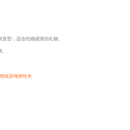
何造型，适合结婚或情侣礼物。
饰。
孔十字绣线穿绳弹性夹