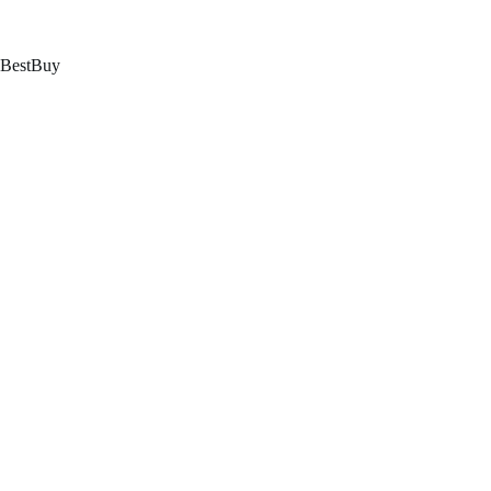
跳
至
内
BestBuy
容