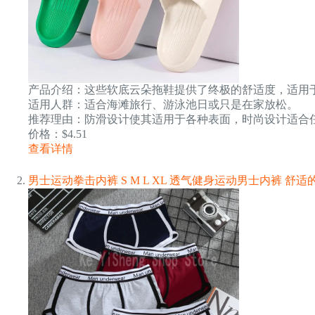
产品介绍：这些软底云朵拖鞋提供了终极的舒适度，适用
适用人群：适合海滩旅行、游泳池日或只是在家放松。
推荐理由：防滑设计使其适用于各种表面，时尚设计适合
价格：$4.51
查看详情
男士运动拳击内裤 S M L XL 透气健身运动男士内裤 舒