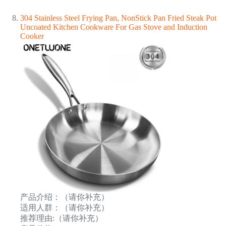
304 Stainless Steel Frying Pan, NonStick Pan Fried Steak Pot
Uncoated Kitchen Cookware For Gas Stove and Induction
Cooker
产品介绍：（请你补充）
适用人群：（请你补充）
推荐理由:（请你补充）