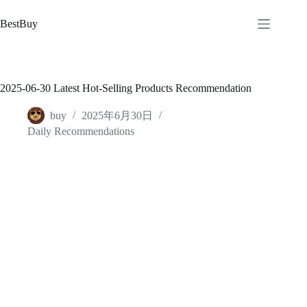
跳
至
BestBuy
内
容
2025-06-30 Latest Hot-Selling Products Recommendation
buy
2025年6月30日
Daily Recommendations