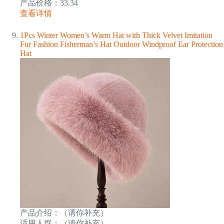
产品价格：33.34
查看详情
1Pcs Winter Women’s Warm Hat with Thick Velvet Imitation
Fur Fashion Fisherman’s Hat Outdoor Windproof Ear Protection
Hat
产品介绍：（请你补充）
适用人群：（请你补充）