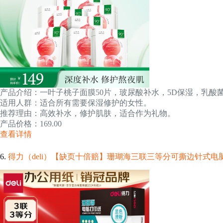
产品介绍：一叶子桃子面膜50片，玻尿酸补水，5D保湿，乳酸
适用人群：适合所有需要保湿修护的女性。
推荐理由：高效补水，修护肌肤，适合作为礼物。
产品价格：169.00
查看详情
6.
得力（deli）【缺页十倍赔】珊瑚海三联三等分可撕边针式电脑打印纸 