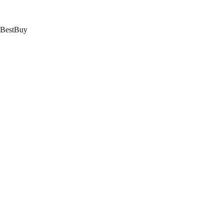
跳
至
内
BestBuy
容