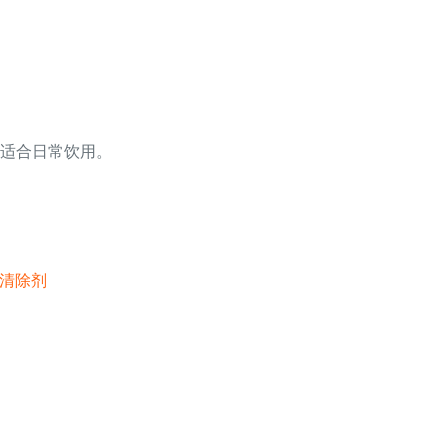
，适合日常饮用。
醛清除剂