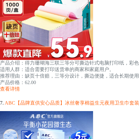
产品介绍：得力珊瑚海三联三等分可撕边针式电脑打印纸，彩色(白
适用人群：适合需要打印送货单的商家和家庭用户。
推荐理由：缺页十倍赔，三等分设计，撕边便捷，适合长期使用
产品价格：62.00
查看详情
7.
ABC【品牌直供安心品质】冰丝奢享棉益生元夜用卫生巾套装 平