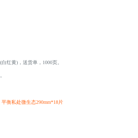
红黄)，送货单，1000页。
。
衡私处微生态290mm*18片