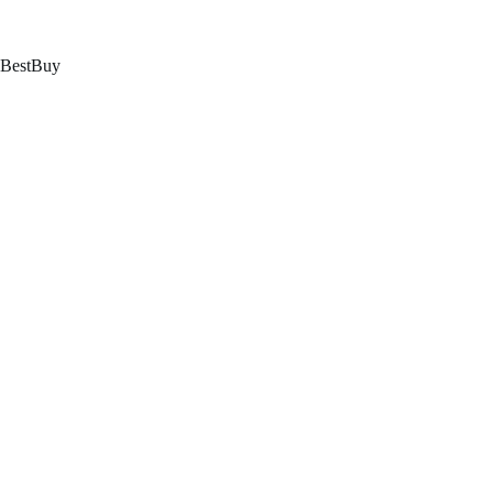
跳
至
内
BestBuy
容