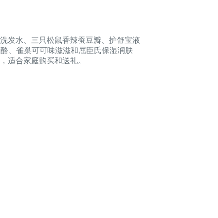
屑洗发水、三只松鼠香辣蚕豆瓣、护舒宝液
奶酪、雀巢可可味滋滋和屈臣氏保湿润肤
，适合家庭购买和送礼。