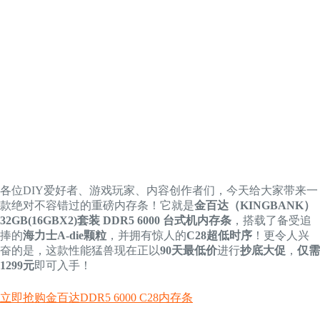
各位DIY爱好者、游戏玩家、内容创作者们，今天给大家带来一
款绝对不容错过的重磅内存条！它就是
金百达（KINGBANK）
32GB(16GBX2)套装 DDR5 6000 台式机内存条
，搭载了备受追
捧的
海力士A-die颗粒
，并拥有惊人的
C28超低时序
！更令人兴
奋的是，这款性能猛兽现在正以
90天最低价
进行
抄底大促
，
仅需
1299元
即可入手！
立即抢购金百达DDR5 6000 C28内存条