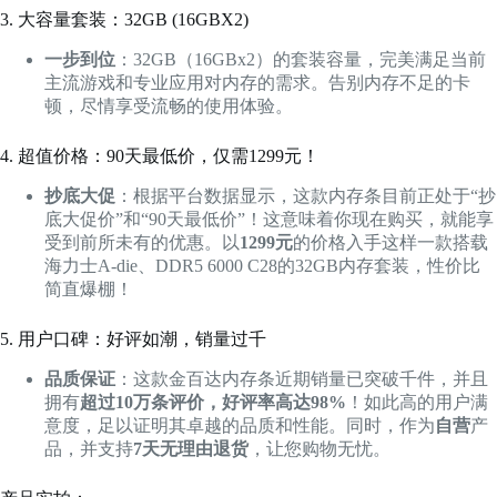
3. 大容量套装：32GB (16GBX2)
一步到位
：32GB（16GBx2）的套装容量，完美满足当前
主流游戏和专业应用对内存的需求。告别内存不足的卡
顿，尽情享受流畅的使用体验。
4. 超值价格：90天最低价，仅需1299元！
抄底大促
：根据平台数据显示，这款内存条目前正处于“抄
底大促价”和“90天最低价”！这意味着你现在购买，就能享
受到前所未有的优惠。以
1299元
的价格入手这样一款搭载
海力士A-die、DDR5 6000 C28的32GB内存套装，性价比
简直爆棚！
5. 用户口碑：好评如潮，销量过千
品质保证
：这款金百达内存条近期销量已突破千件，并且
拥有
超过10万条评价，好评率高达98%
！如此高的用户满
意度，足以证明其卓越的品质和性能。同时，作为
自营
产
品，并支持
7天无理由退货
，让您购物无忧。