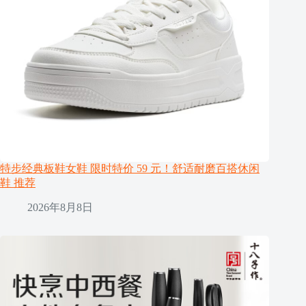
特步经典板鞋女鞋 限时特价 59 元！舒适耐磨百搭休闲
鞋 推荐
2026年8月8日