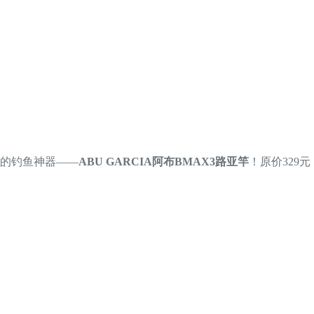
的钓鱼神器——
ABU GARCIA阿布BMAX3路亚竿
！原价329元