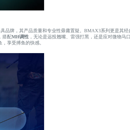
名的渔具品牌，其产品质量和专业性毋庸置疑。BMAX3系列更是
，搭配
MH调性
，无论是远投翘嘴、雷强打黑，还是应对微物马
鱼，享受搏鱼的快感。