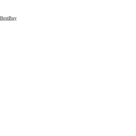
跳
至
内
BestBuy
容