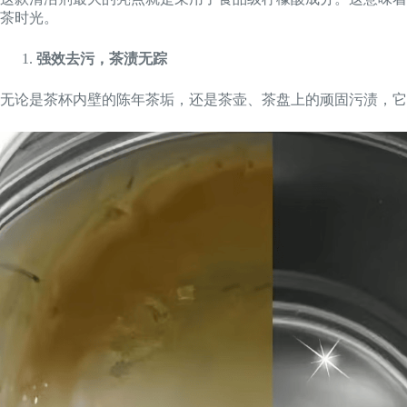
茶时光。
强效去污，茶渍无踪
无论是茶杯内壁的陈年茶垢，还是茶壶、茶盘上的顽固污渍，它