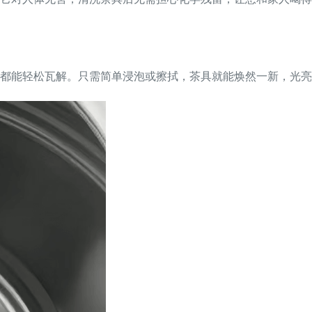
都能轻松瓦解。只需简单浸泡或擦拭，茶具就能焕然一新，光亮