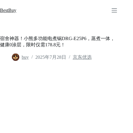
跳
至
BestBuy
内
容
宿舍神器！小熊多功能电煮锅DRG-E25P6，蒸煮一体，
健康0涂层，限时仅需178.8元！
buy
2025年7月28日
京东优选