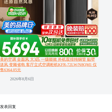
美的空调 全面风 大3匹 一级能效 外机双排纯铜管 贴壁
送风 变频省电 客厅立式空调柜机KFR-72LW/N8QM1 仅
售6364.05元
2026年8月6日
发表回复