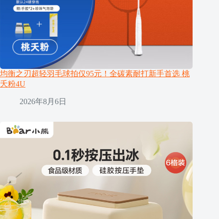
均衡之刃超轻羽毛球拍仅95元！全碳素耐打新手首选 桃
夭粉4U
2026年8月6日