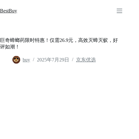
跳
至
BestBuy
内
容
巨奇蟑螂药限时特惠！仅需26.9元，高效灭蟑灭蚁，好
评如潮！
buy
2025年7月29日
京东优选