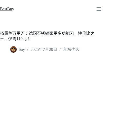
跳
至
BestBuy
内
容
拓墨鱼万用刀：德国不锈钢家用多功能刀，性价比之
王，仅需119元！
buy
2025年7月29日
京东优选