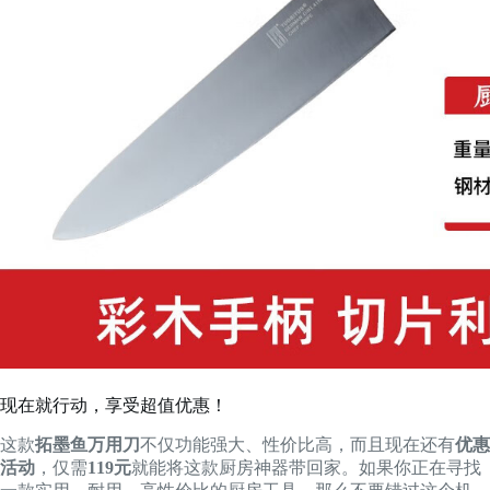
现在就行动，享受超值优惠！
这款
拓墨鱼万用刀
不仅功能强大、性价比高，而且现在还有
优惠
活动
，仅需
119元
就能将这款厨房神器带回家。如果你正在寻找