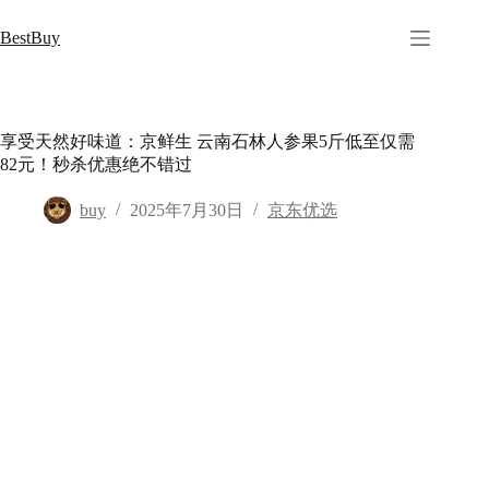
跳
至
BestBuy
内
容
享受天然好味道：京鲜生 云南石林人参果5斤低至仅需
82元！秒杀优惠绝不错过
buy
2025年7月30日
京东优选