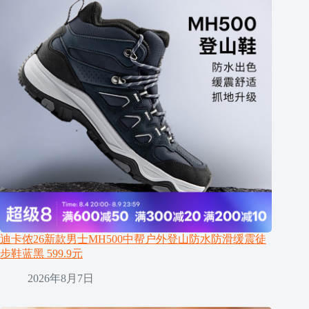
迪卡侬26新款男士MH500中帮户外登山防水防滑缓震徒
步鞋蓝黑 599.9元
2026年8月7日