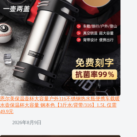
恩尔美保温壶杯大容量户外316不锈钢热水瓶便携车载暖
水壶保温杯大容量 钢本色【3斤水/背带/316】1.5L 仅需
49.9元
2026年8月9日