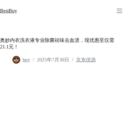
跳
至
BestBuy
内
容
奥妙内衣洗衣液专业除菌祛味去血渍，现优惠至仅需
21.1元！
buy
2025年7月30日
京东优选