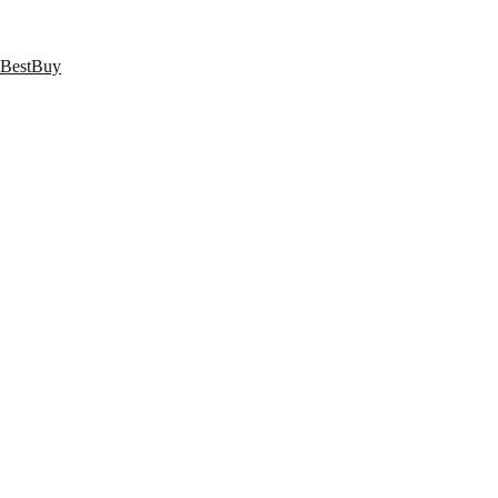
跳
至
内
BestBuy
容