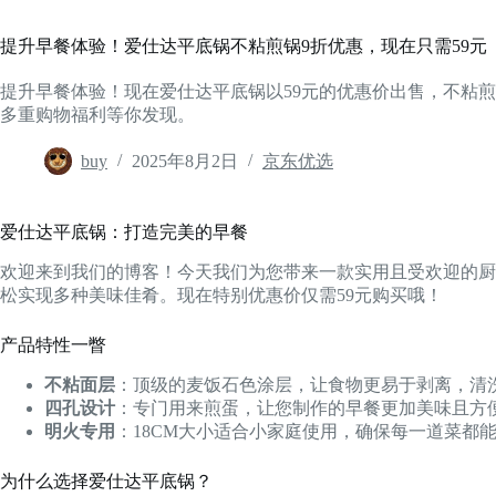
提升早餐体验！爱仕达平底锅不粘煎锅9折优惠，现在只需59元
提升早餐体验！现在爱仕达平底锅以59元的优惠价出售，不粘
多重购物福利等你发现。
buy
2025年8月2日
京东优选
爱仕达平底锅：打造完美的早餐
欢迎来到我们的博客！今天我们为您带来一款实用且受欢迎的厨房
松实现多种美味佳肴。现在特别优惠价仅需59元购买哦！
产品特性一瞥
不粘面层
：顶级的麦饭石色涂层，让食物更易于剥离，清
四孔设计
：专门用来煎蛋，让您制作的早餐更加美味且方
明火专用
：18CM大小适合小家庭使用，确保每一道菜都
为什么选择爱仕达平底锅？