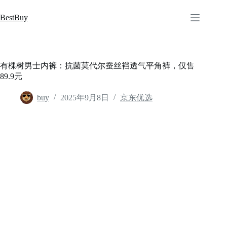
跳
至
BestBuy
内
容
有棵树男士内裤：抗菌莫代尔蚕丝裆透气平角裤，仅售
89.9元
buy
2025年9月8日
京东优选