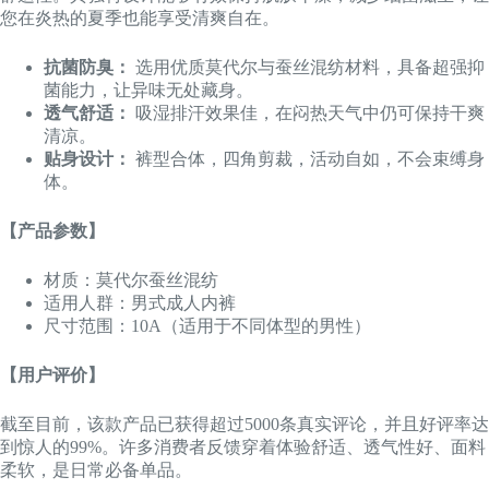
您在炎热的夏季也能享受清爽自在。
抗菌防臭：
选用优质莫代尔与蚕丝混纺材料，具备超强抑
菌能力，让异味无处藏身。
透气舒适：
吸湿排汗效果佳，在闷热天气中仍可保持干爽
清凉。
贴身设计：
裤型合体，四角剪裁，活动自如，不会束缚身
体。
【产品参数】
材质：莫代尔蚕丝混纺
适用人群：男式成人内裤
尺寸范围：10A（适用于不同体型的男性）
【用户评价】
截至目前，该款产品已获得超过5000条真实评论，并且好评率达
到惊人的99%。许多消费者反馈穿着体验舒适、透气性好、面料
柔软，是日常必备单品。