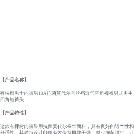
【产品名称】
有棵树男士内裤男10A抗菌莫代尔蚕丝裆透气平角裤衩男式男生
四角短裤头
【产品特性】
这款有棵树内裤采用抗菌莫代尔蚕丝面料，具有良好的透气性和
舒适性。其独特设计能够有效保持肌肤干燥，减少细菌滋生，让