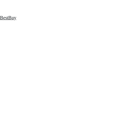
跳
至
内
BestBuy
容