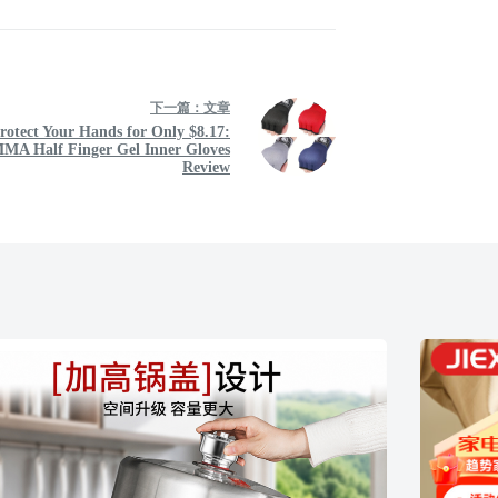
下一篇：
文章
rotect Your Hands for Only $8.17:
MA Half Finger Gel Inner Gloves
Review