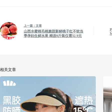
上一篇：
文章
P
山西水蜜桃毛桃脆甜新鲜桃子红不软当
M
季孕妇生鲜水果 精选9斤装仅需32.9元
相关文章