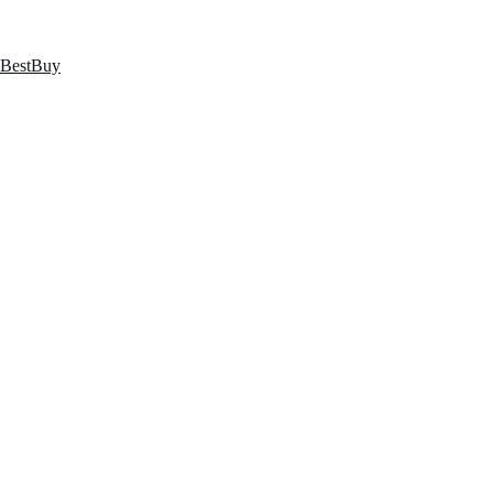
跳
至
内
BestBuy
容