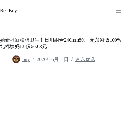
跳
至
BestBuy
内
容
她研社新疆棉卫生巾日用组合240mm80片 超薄瞬吸100%
纯棉姨妈巾 仅60.03元
buy
2026年6月14日
京东优选