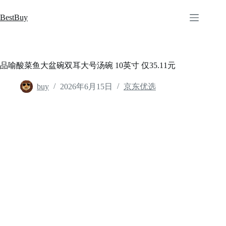
跳
至
BestBuy
内
容
品喻酸菜鱼大盆碗双耳大号汤碗 10英寸 仅35.11元
buy
2026年6月15日
京东优选